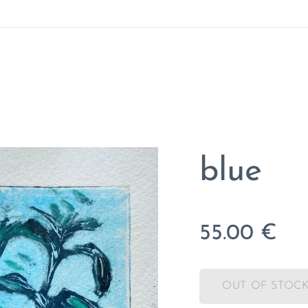
blue
55.00
€
OUT OF STOC