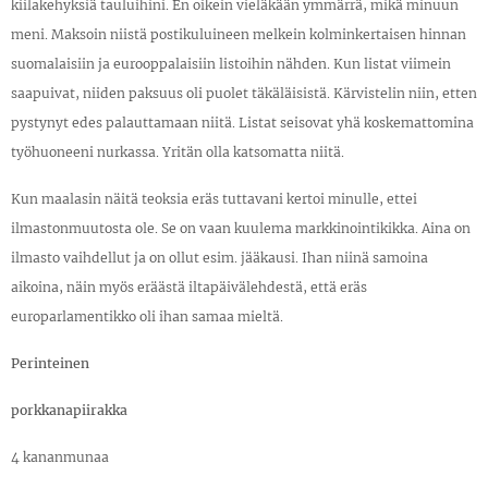
kiilakehyksiä tauluihini. En oikein vieläkään ymmärrä, mikä minuun
meni. Maksoin niistä postikuluineen melkein kolminkertaisen hinnan
suomalaisiin ja eurooppalaisiin listoihin nähden. Kun listat viimein
saapuivat, niiden paksuus oli puolet täkäläisistä. Kärvistelin niin, etten
pystynyt edes palauttamaan niitä. Listat seisovat yhä koskemattomina
työhuoneeni nurkassa. Yritän olla katsomatta niitä.
Kun maalasin näitä teoksia eräs tuttavani kertoi minulle, ettei
ilmastonmuutosta ole. Se on vaan kuulema markkinointikikka. Aina on
ilmasto vaihdellut ja on ollut esim. jääkausi. Ihan niinä samoina
aikoina, näin myös eräästä iltapäivälehdestä, että eräs
europarlamentikko oli ihan samaa mieltä.
Perinteinen
porkkanapiirakka
4 kananmunaa