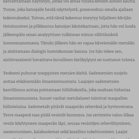
kasvatttamaan näyttelyn, jonka voi antaa virrata kehoon aistien kautta.
Tunne, joka katsojalle herää näyttelystä, prosessoituu omalla ajallaan
kokemukseksi. Toivon, että tämä kokemus imeytyy hiljalleen kävijän
tietoisuuteen ja pilkkoutuu katsojan käsitekarttaan, jotta hän voi luoda
jälkeenpäin oman analyyttisen tulkinnan minun välittämästä
luonnonsanomasta. Tämän jälkeen hän on vapaa kävelemään metsään
ja aloittamaan dialogin luontokunnan kanssa. Jos hän tekee sen,
aistinvaraisesti havaittava kuvallinen kielikylpyni on tuottanut tulosta.
Teokseni puhuvat trooppisten metsien kieltä. Sademetsien suojelu
auttaa ehkäisemään ilmastonmuutosta. Laajojen sademetsien
kasvillisuus auttaa poistamaan hiilidioksidia, joka osaltaan hidastaa
ilmastonmuutosta. Suuret vanhat metsäalueet toimivat maapallon
hiilinieluina. Sademetsät pitävät maaperän rehevänä ja hyvinvoivana.
Terve maaperä taas pitää vesistöt kunnossa. Jos ravinteita valuu liikaa
vesiin köyhtyneen maaperän läpi, seuraa vesistöjen rehevöityminen,
sameutuminen, kalakuolemat sekä korallien tukehtuminen. Laajat