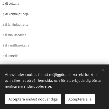
4 dl sokeria
4 dl vehnäjauhoja
2 tl leivinjauhetta
2 tl ruokasoodaa
2 tl vanilliasokeria
2 tl kanelia
6 dl porkkanaraastetta
Vi använder cookies för att möjliggöra en korrekt funktion
200 g sulatettua voita
och säkerhet på vår hemsida, och för att erbjuda dig bästa
möjliga användarupplevelse.
Kuorrute
60 g sulatettua voita
Acceptera endast nödvändiga
Acceptera alla
100 g tuorejuustoa