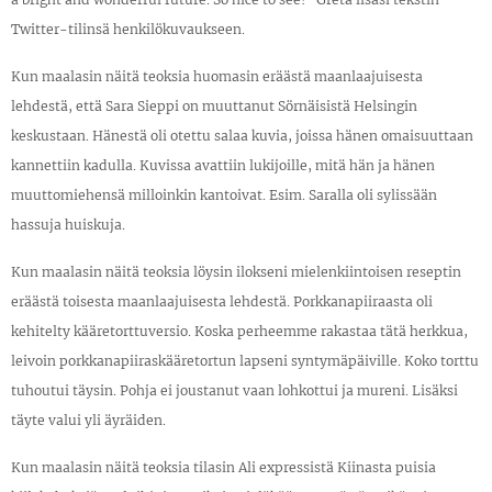
Twitter-tilinsä henkilökuvaukseen.
Kun maalasin näitä teoksia huomasin eräästä maanlaajuisesta
lehdestä, että Sara Sieppi on muuttanut Sörnäisistä Helsingin
keskustaan. Hänestä oli otettu salaa kuvia, joissa hänen omaisuuttaan
kannettiin kadulla. Kuvissa avattiin lukijoille, mitä hän ja hänen
muuttomiehensä milloinkin kantoivat. Esim. Saralla oli sylissään
hassuja huiskuja.
Kun maalasin näitä teoksia löysin ilokseni mielenkiintoisen reseptin
eräästä toisesta maanlaajuisesta lehdestä. Porkkanapiiraasta oli
kehitelty kääretorttuversio. Koska perheemme rakastaa tätä herkkua,
leivoin porkkanapiiraskääretortun lapseni syntymäpäiville. Koko torttu
tuhoutui täysin. Pohja ei joustanut vaan lohkottui ja mureni. Lisäksi
täyte valui yli äyräiden.
Kun maalasin näitä teoksia tilasin Ali expressistä Kiinasta puisia