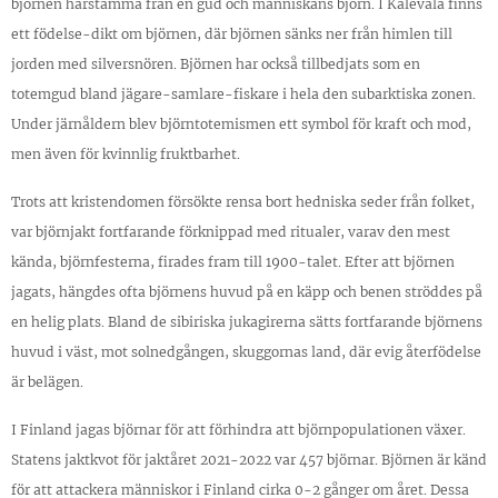
björnen härstamma från en gud och människans björn. I Kalevala finns
ett födelse-dikt om björnen, där björnen sänks ner från himlen till
jorden med silversnören. Björnen har också tillbedjats som en
totemgud bland jägare-samlare-fiskare i hela den subarktiska zonen.
Under järnåldern blev björntotemismen ett symbol för kraft och mod,
men även för kvinnlig fruktbarhet.
Trots att kristendomen försökte rensa bort hedniska seder från folket,
var björnjakt fortfarande förknippad med ritualer, varav den mest
kända, björnfesterna, firades fram till 1900-talet. Efter att björnen
jagats, hängdes ofta björnens huvud på en käpp och benen ströddes på
en helig plats. Bland de sibiriska jukagirerna sätts fortfarande björnens
huvud i väst, mot solnedgången, skuggornas land, där evig återfödelse
är belägen.
I Finland jagas björnar för att förhindra att björnpopulationen växer.
Statens jaktkvot för jaktåret 2021-2022 var 457 björnar. Björnen är känd
för att attackera människor i Finland cirka 0-2 gånger om året. Dessa