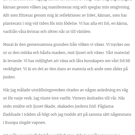
kärnan genom vilken jag manifesterar mig och speglar min omgivning.
Allt som filtrerar genom mig är reflektioner av fröet, kärnan, som har
planterats i mig vid tiden för min födelse. Vi har alla ett frö, en kärna,
varifrån våra kvistar och rötter når ut till världen.
Moral är den gemensamma grunden från vilken vi växer. Vi trycker oss
ut ur den mörka och hårda marken, mot ljuset och växer. Vårt material
är levande. Vi har möjlighet att växa och låta kunskapen om vårt frö bli
verklighet. Vi är en del av den dans av materia och ande som råder på
jorden.
När jag målade utställningsverken ritades av någon anledning en väg
ut för varje verk. Jag visste inte varför. Vintern ändrades till vår. När
snön smälte och ljuset ökade, skakades jordens frid. Fåglarna
fladdrade i träden så högt och jag trodde att på samma sätt någonstans
i Europa ringde vapnen.