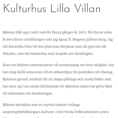
Kulturhus Lilla Villan
Björnen dök upp i mitt verk för första gången år 2007. På Otavas axlar
är den första utställningen som jag ägnar åt Skogens gyllene kung. Jag
vill återställa Ohto till den plats han förtjänar som vår gud och vår
förfader, som bör behandlas med respekt och försiktighet.
Även om björnen sammanfattar vår arvskunskap om dess helighet, har
han idag ändå reducerats till en reklamfigur för produkter och företag.
Björnens gestalt används för att skapa pålitliga och starka bilder som
har rotat sig i oss sedan förhistorisk tid. Björnens namn har getts både
till människor och bosättningar.
Björnen betraktas som en mytisk varelse i många
ursprungsbefolkningars kulturer. I den finska folktraditionen anses