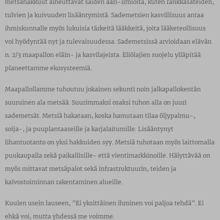
metsähakkuut aiheuttavat säiden ääri-ilmiöitä, kuten rankkasateiden,
tulvien ja kuivuuden lisääntymistä. Sademetsien kasvillisuus antaa
ihmiskunnalle myös lukuisia tärkeitä lääkkeitä, joita lääketeollisuus
voi hyödyntää nyt ja tulevaisuudessa. Sademetsissä arvioidaan elävän
n. 2/3 maapallon eläin- ja kasvilajeista. Eliölajien suojelu ylläpitää
planeettamme ekosysteemiä.
Maapallollamme tuhoutuu jokainen sekunti noin jalkapallokentän
suuruinen ala metsää. Suurimmaksi osaksi tuhon alla on juuri
sademetsät. Metsiä hakataan, koska hamutaan tilaa öljypalmu-,
soija-, ja puuplantaaseille ja karjalaitumille. Lisääntynyt
lihantuotanto on yksi hakkuiden syy. Metsiä tuhotaan myös laittomalla
puukaupalla sekä paikallisille- että vientimarkkinoille. Hälyttävää on
myös mittavat metsäpalot sekä infrastruktuurin, teiden ja
kaivostoiminnan rakentaminen alueille.
Kuulen usein lauseen, "Ei yksittäinen ihminen voi paljoa tehdä". Ei
ehkä voi, mutta yhdessä me voimme.