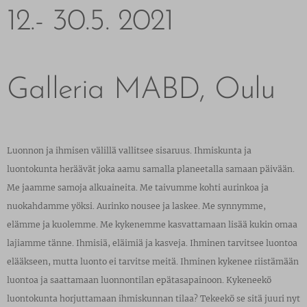
12.- 30.5. 2021
Galleria MABD, Oulu
Luonnon ja ihmisen välillä vallitsee sisaruus. Ihmiskunta ja
luontokunta heräävät joka aamu samalla planeetalla samaan päivään.
Me jaamme samoja alkuaineita. Me taivumme kohti aurinkoa ja
nuokahdamme yöksi. Aurinko nousee ja laskee. Me synnymme,
elämme ja kuolemme. Me kykenemme kasvattamaan lisää kukin omaa
lajiamme tänne. Ihmisiä, eläimiä ja kasveja. Ihminen tarvitsee luontoa
elääkseen, mutta luonto ei tarvitse meitä. Ihminen kykenee riistämään
luontoa ja saattamaan luonnontilan epätasapainoon. Kykeneekö
luontokunta horjuttamaan ihmiskunnan tilaa? Tekeekö se sitä juuri nyt