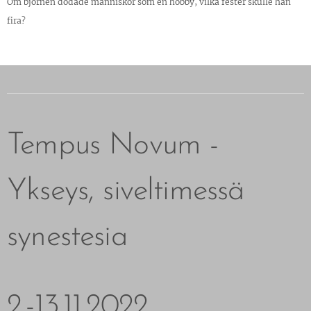
Om björnen dödade människor som en hobby, vilka fester skulle han
fira?
Tempus Novum -
Ykseys, siveltimessä
synestesia
2.-13.11.2022